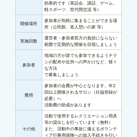
効果的です（茶話会、講話、ゲーム、
軽スポーツ、世代間交流 等）
参加者が気軽に集まることができる場
開催場所
所（公民館、老人憩いの家 等）
運営者・参加者双方の負担にならない
実施回数
範囲で定期的な開催を目指しましょう
地域の方が誰でも参加できるようチラ
シの配布や近所への声かけなど、様々
参加者
な方法
で募集しましょう
参加者の会費が中心となります。年2
回以上開催されるサロン（社協登録が
費用
必要）へ
活動費の助成があります
活動で使用するレクリエーション用具
等の貸出しを行っています（無料）
その他
また、活動中の事故に備えるボランテ
ィア行事用保険への加入手続きを行い